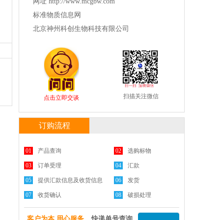
网址 http://www.mcgbw.com
标准物质信息网
北京神州科创生物科技有限公司
扫描关注微信
点击立即交谈
订购流程
01
产品查询
02
选购标物
03
订单受理
04
汇款
05
提供汇款信息及收货信息
06
发货
07
收货确认
08
破损处理
客户为本 用心服务
快递单号查询