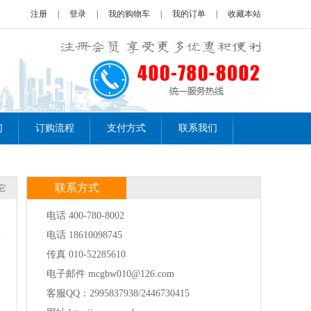
注册
|
登录
|
我的购物车
|
我的订单
|
收藏本站
们
订购流程
支付方式
联系我们
联系方式
它
电话 400-780-8002
电话 18610098745
传真 010-52285610
电子邮件 mcgbw010@126.com
客服QQ：2995837938/2446730415