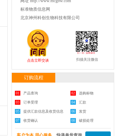
网址 http://www.mcgbw.com
标准物质信息网
北京神州科创生物科技有限公司
扫描关注微信
点击立即交谈
订购流程
01
产品查询
02
选购标物
03
订单受理
04
汇款
05
提供汇款信息及收货信息
06
发货
07
收货确认
08
破损处理
客户为本 用心服务
快递单号查询