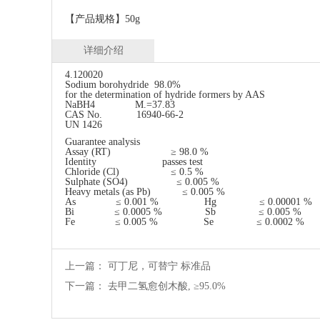
【产品规格】50g
详细介绍
4.120020
Sodium borohydride 98.0%
for the determination of hydride formers by AAS
NaBH4 M.=37.83
CAS No. 16940-66-2
UN 1426
Guarantee analysis
Assay (RT) ≥ 98.0 %
Identity passes test
Chloride (Cl) ≤ 0.5 %
Sulphate (SO4) ≤ 0.005 %
Heavy metals (as Pb) ≤ 0.005 %
As ≤ 0.001 % Hg ≤ 0.00001 %
Bi ≤ 0.0005 % Sb ≤ 0.005 %
Fe ≤ 0.005 % Se ≤ 0.0002 %
上一篇：
可丁尼，可替宁 标准品
下一篇：
去甲二氢愈创木酸, ≥95.0%